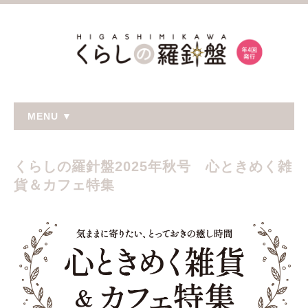
MENU ▼
くらしの羅針盤2025年秋号 心ときめく雑
貨＆カフェ特集